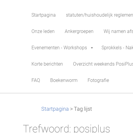
Startpagina
statuten/huishoudelijk reglemen
Onze leden
Ankergroepen
Wij namen afsc
Evenementen - Workshops
Sprokkels - Na
Korte berichten
Overzicht weekends PosiPlu
FAQ
Boekenworm
Fotografie
Startpagina
>
Tag lijst
Trefwoord: posiplus