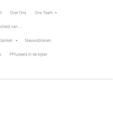
t
Over Ons
Ons Team
heid van ....
klanken
Nieuwsbrieven
s
PPlussers in de kijker