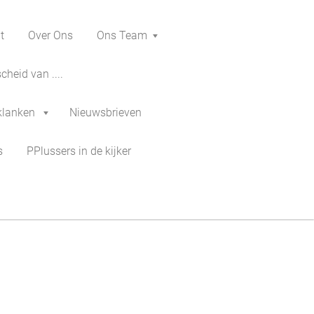
t
Over Ons
Ons Team
heid van ....
klanken
Nieuwsbrieven
s
PPlussers in de kijker