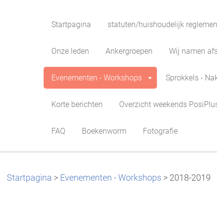
Startpagina
statuten/huishoudelijk reglemen
Onze leden
Ankergroepen
Wij namen afsc
Evenementen - Workshops
Sprokkels - Na
Korte berichten
Overzicht weekends PosiPlu
FAQ
Boekenworm
Fotografie
Startpagina
>
Evenementen - Workshops
>
2018-2019