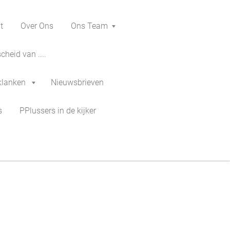
t
Over Ons
Ons Team
heid van ....
klanken
Nieuwsbrieven
s
PPlussers in de kijker