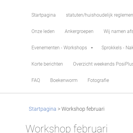
Startpagina
statuten/huishoudelijk reglemen
Onze leden
Ankergroepen
Wij namen afsc
Evenementen - Workshops
Sprokkels - Na
Korte berichten
Overzicht weekends PosiPlu
FAQ
Boekenworm
Fotografie
Startpagina
>
Workshop februari
Workshop februari