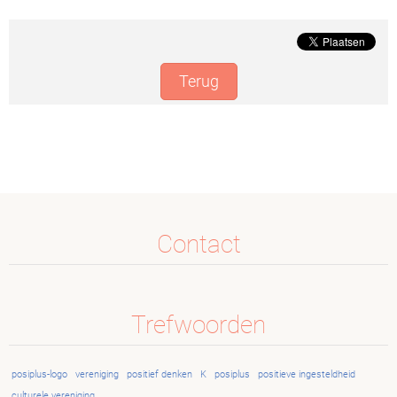
Terug
Contact
Trefwoorden
posiplus-logo
vereniging
positief denken
K
posiplus
positieve ingesteldheid
culturele vereniging