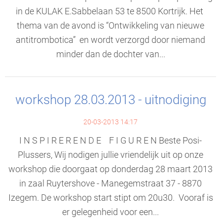
in de KULAK E.Sabbelaan 53 te 8500 Kortrijk. Het
thema van de avond is “Ontwikkeling van nieuwe
antitrombotica” en wordt verzorgd door niemand
minder dan de dochter van...
workshop 28.03.2013 - uitnodiging
20-03-2013 14:17
I N S P I R E R E N D E F I G U R E N Beste Posi-
Plussers, Wij nodigen jullie vriendelijk uit op onze
workshop die doorgaat op donderdag 28 maart 2013
in zaal Ruytershove - Manegemstraat 37 - 8870
Izegem. De workshop start stipt om 20u30. Vooraf is
er gelegenheid voor een...