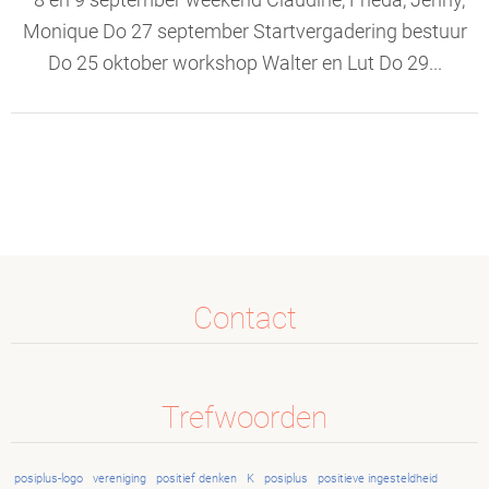
8 en 9 september weekend Claudine, Frieda, Jenny,
Monique Do 27 september Startvergadering bestuur
Do 25 oktober workshop Walter en Lut Do 29...
Contact
Trefwoorden
posiplus-logo
vereniging
positief denken
K
posiplus
positieve ingesteldheid